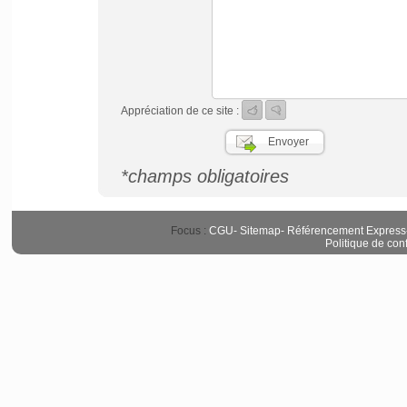
Appréciation de ce site :
*champs obligatoires
Focus :
CGU
-
Sitemap
-
Référencement Express
Politique de conf