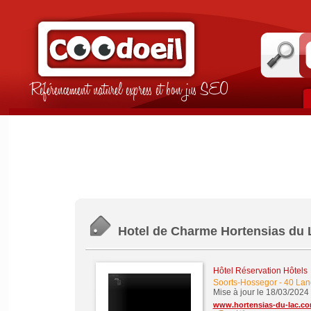
Référencement naturel express et bon jus SEO
Hotel de Charme Hortensias du 
Hôtel Réservation Hôtels
Soorts-Hossegor
-
40 Lan
Mise à jour le 18/03/2024
www.hortensias-du-lac.c