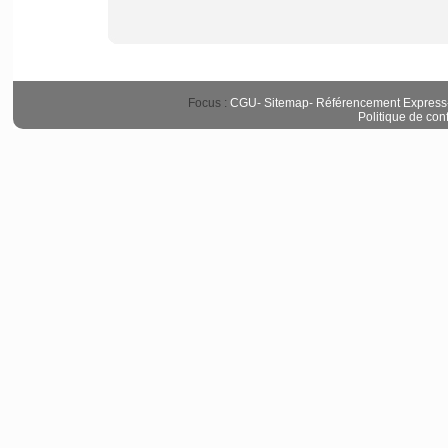
Focus :
CGU
-
Sitemap
-
Référencement Express
Politique de conf