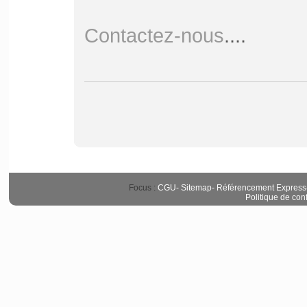
Contactez-nous
....
Focus :
CGU
-
Sitemap
-
Référencement Express
Politique de conf