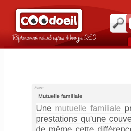
Référencement naturel express et bon jus SEO
Retour
Mutuelle familiale
Une
mutuelle familiale
pr
prestations qu’une couve
de même cette différenc