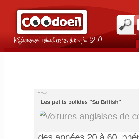
Référencement naturel express et bon jus SEO
Retour
Les petits bolides "So British"
des années 20 à 60, ph