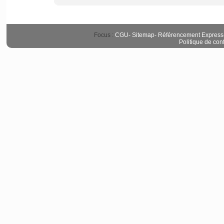
Focus :
CGU
-
Sitemap
-
Référencement Express
Politique de conf