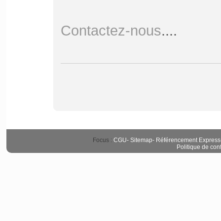
Contactez-nous
....
Focus :
CGU
-
Sitemap
-
Référencement Express
Politique de conf