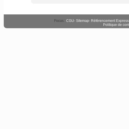
Focus :
CGU
-
Sitemap
-
Référencement Express
Politique de conf