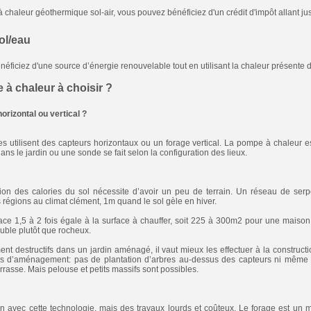
 chaleur géothermique sol-air, vous pouvez bénéficiez d'un crédit d'impôt allant ju
ol/eau
néficiez d'une source d’énergie renouvelable tout en utilisant la chaleur présente d
 à chaleur à choisir ?
izontal ou vertical ?
utilisent des capteurs horizontaux ou un forage vertical. La pompe à chaleur est
ns le jardin ou une sonde se fait selon la configuration des lieux.
on des calories du sol nécessite d’avoir un peu de terrain. Un réseau de serpen
régions au climat clément, 1m quand le sol gèle en hiver.
rface 1,5 à 2 fois égale à la surface à chauffer, soit 225 à 300m2 pour une maiso
euble plutôt que rocheux.
nt destructifs dans un jardin aménagé, il vaut mieux les effectuer à la construct
es d’aménagement: pas de plantation d’arbres au-dessus des capteurs ni même 
terrasse. Mais pelouse et petits massifs sont possibles.
n avec cette technologie, mais des travaux lourds et coûteux. Le forage est un mét