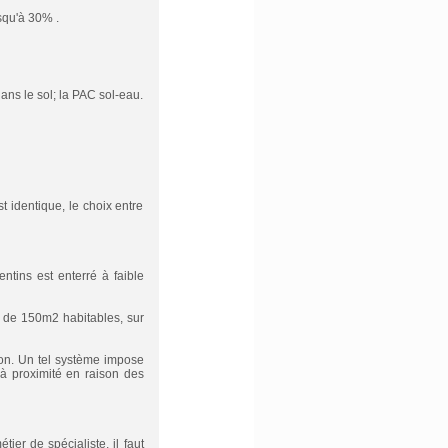
squ'à 30% .
ans le sol; la PAC sol-eau.
 identique, le choix entre
tins est enterré à faible
n de 150m2 habitables, sur
ion. Un tel système impose
à proximité en raison des
ier de spécialiste, il faut