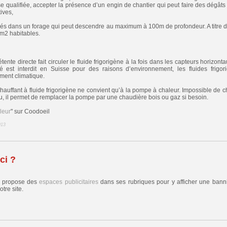
se qualifiée, accepter la présence d’un engin de chantier qui peut faire des dégâts 
ives,
cés dans un forage qui peut descendre au maximum à 100m de profondeur. A titre 
m2 habitables.
nte directe fait circuler le fluide frigorigène à la fois dans les capteurs horizonta
est interdit en Suisse pour des raisons d’environnement, les fluides frigori
ment climatique.
chauffant à fluide frigorigène ne convient qu’à la pompe à chaleur. Impossible de 
u, il permet de remplacer la pompe par une chaudière bois ou gaz si besoin.
leur
" sur Coodoeil
013
ci ?
s propose des
espaces publicitaires
dans ses rubriques pour y afficher une banni
tre site.