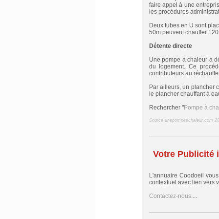
faire appel à une entrepri
les procédures administrat
Deux tubes en U sont pla
50m peuvent chauffer 120
Détente directe
Une pompe à chaleur à déte
du logement. Ce procédé 
contributeurs au réchauffe
Par ailleurs, un plancher 
le plancher chauffant à ea
Rechercher "
Pompe à cha
Source unepompeachaleur.com 2
Votre Publicité i
L'annuaire Coodoeil vou
contextuel avec lien vers vo
Contactez-nous
....