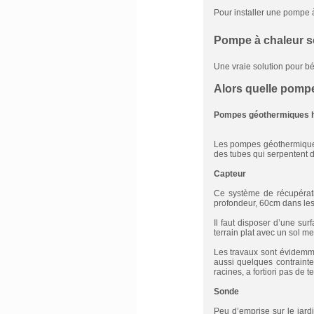
Pour installer une pompe à
Pompe à chaleur s
Une vraie solution pour bé
Alors quelle pompe
Pompes géothermiques hor
Les pompes géothermiques 
des tubes qui serpentent da
Capteur
Ce système de récupérati
profondeur, 60cm dans les 
Il faut disposer d’une su
terrain plat avec un sol m
Les travaux sont évidemme
aussi quelques contraint
racines, a fortiori pas de 
Sonde
Peu d’emprise sur le jardi