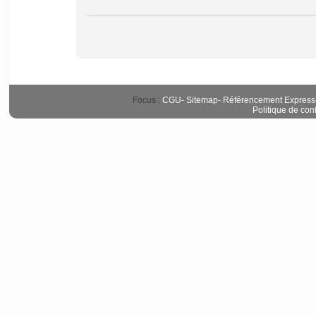
Focus :
CGU
-
Sitemap
-
Référencement Express
Politique de conf