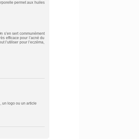
corporelle permet aux huiles
s. On s’en sert communément
ès efficace pour l’acné du
ut l’utiliser pour l’eczéma,
 un logo ou un article