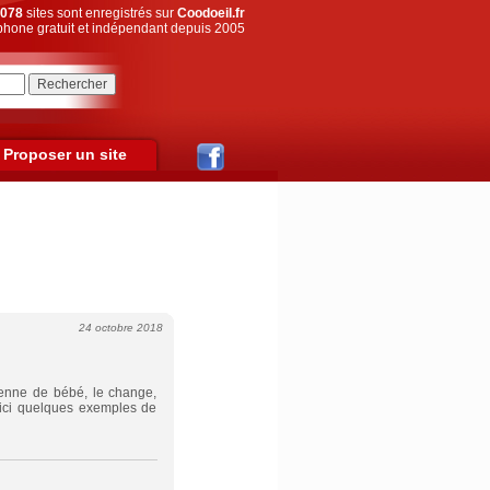
078
sites sont enregistrés sur
Coodoeil.fr
hone gratuit et indépendant depuis 2005
Proposer un site
24 octobre 2018
dienne de bébé, le change,
oici quelques exemples de