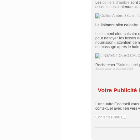
Les
colliers d’ambre
sont t
essentielles contenues dan
Le liniment oléo calcaire
Le liniment oléo calcaire 
pour nettoyer les fesses 
nourrisson), attention de n
en massage après le bain,
Rechercher "
Soin naturel
Source bebe-ecolo.com 2008
Votre Publicité i
L'annuaire Coodoeil vous
contextuel avec lien vers vo
Contactez-nous
....