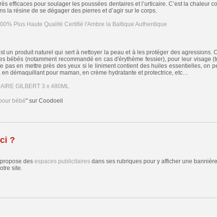
rès efficaces pour soulager les poussées dentaires et l’urticaire. C’est la chaleur 
s la résine de se dégager des pierres et d’agir sur le corps.
est un produit naturel qui sert à nettoyer la peau et à les protéger des agression
des bébés (notamment recommandé en cas d'érythème fessier), pour leur visage (tr
e pas en mettre près des yeux si le liniment contient des huiles essentielles, on pe
 en démaquillant pour maman, en crème hydratante et protectrice, etc…
 pour bébé
" sur Coodoeil
ci ?
 propose des
espaces publicitaires
dans ses rubriques pour y afficher une bannière,
tre site.