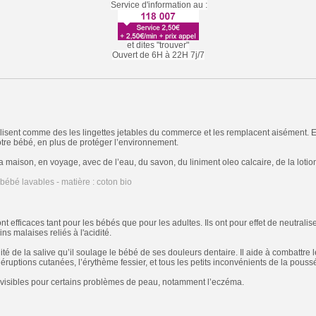
Service d'information au :
et dites "trouver"
Ouvert de 6H à 22H 7j/7
ilisent comme des les lingettes jetables du commerce et les remplacent aisément. E
tre bébé, en plus de protéger l’environnement.
 la maison, en voyage, avec de l’eau, du savon, du liniment oleo calcaire, de la lotion
nt efficaces tant pour les bébés que pour les adultes. Ils ont pour effet de neutraliser
ns malaises reliés à l'acidité.
ité de la salive qu’il soulage le bébé de ses douleurs dentaire. Il aide à combattre le
éruptions cutanées, l’érythème fessier, et tous les petits inconvénients de la pouss
 visibles pour certains problèmes de peau, notamment l’eczéma.