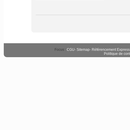
Focus :
CGU
-
Sitemap
-
Référencement Express
Politique de conf