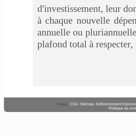
d'investissement, leur don
à chaque nouvelle dépen
annuelle ou pluriannuell
plafond total à respecter,
Focus :
CGU
-
Sitemap
-
Référencement Express
Politique de conf