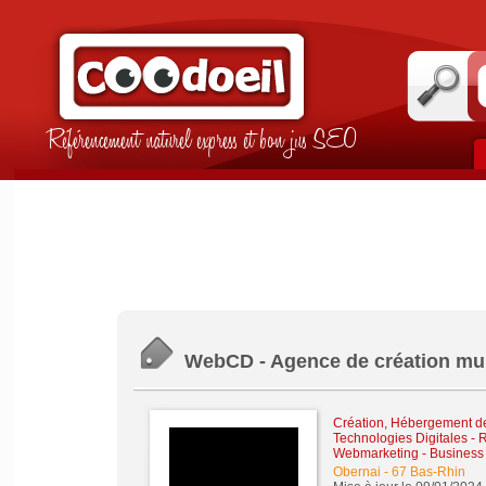
Référencement naturel express et bon jus SEO
WebCD - Agence de création mult
Création, Hébergement de 
Technologies Digitales
-
R
Webmarketing
-
Business 
Obernai
-
67 Bas-Rhin