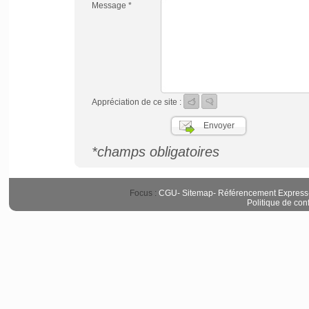
Message *
Appréciation de ce site :
*champs obligatoires
Focus :
CGU
-
Sitemap
-
Référencement Express
Politique de conf