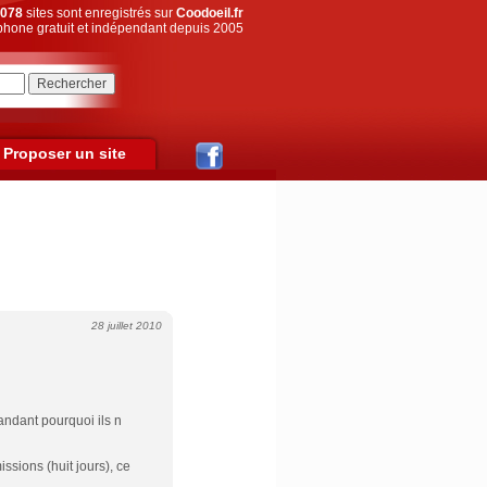
078
sites sont enregistrés sur
Coodoeil.fr
hone gratuit et indépendant depuis 2005
Proposer un site
28 juillet 2010
ndant pourquoi ils n
sions (huit jours), ce