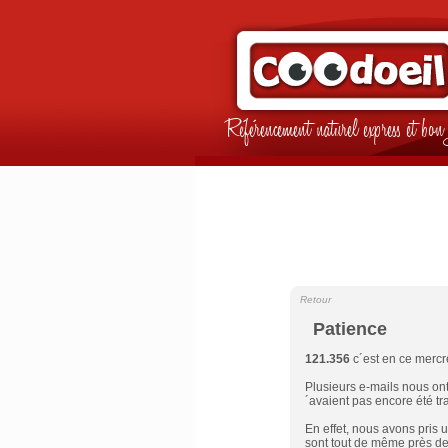
Référencement naturel express et b
Retour
Patience
121.356
c´est en ce mercr
Plusieurs e-mails nous on
´avaient pas encore été trai
En effet, nous avons pris 
sont tout de même près de m