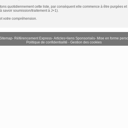
itons quotidiennement cette liste, par conséquent elle commence à être purgées et
(à savoir soumission/traitement à J+1).
 et votre compréhension.
Sitemap
-
Référencement Express
-
Articles+liens Sponsorisés
-
Mise en forme pers
Politique de confidentialité
-
Gestion des cookies