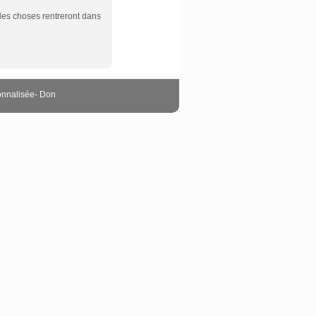
 les choses rentreront dans
onnalisée
-
Don