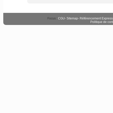
Focus :
CGU
-
Sitemap
-
Référencement Express
Politique de conf