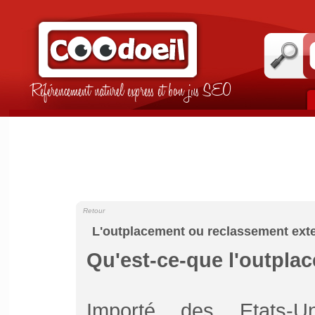
Référencement naturel express et bon jus SEO
Retour
L'outplacement ou reclassement ext
Qu'est-ce-que l'outpla
Importé des Etats-