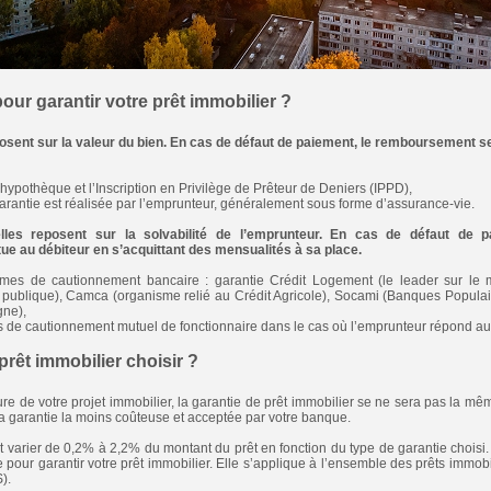
our garantir votre prêt immobilier ?
osent sur la valeur du bien. En cas de défaut de paiement, le remboursement se 
 l’hypothèque et l’Inscription en Privilège de Prêteur de Deniers (IPPD),
garantie est réalisée par l’emprunteur, généralement sous forme d’assurance-vie.
lles reposent sur la solvabilité de l’emprunteur. En cas de défaut de p
ue au débiteur en s’acquittant des mensualités à sa place.
smes de cautionnement bancaire : garantie Crédit Logement (le leader sur le
n publique), Camca (organisme relié au Crédit Agricole), Socami (Banques Populai
ne),
s de cautionnement mutuel de fonctionnaire dans le cas où l’emprunteur répond aux c
prêt immobilier choisir ?
ature de votre projet immobilier, la garantie de prêt immobilier se ne sera pas la mê
r la garantie la moins coûteuse et acceptée par votre banque.
t varier de 0,2% à 2,2% du montant du prêt en fonction du type de garantie choisi. 
 pour garantir votre prêt immobilier. Elle s’applique à l’ensemble des prêts immobil
).