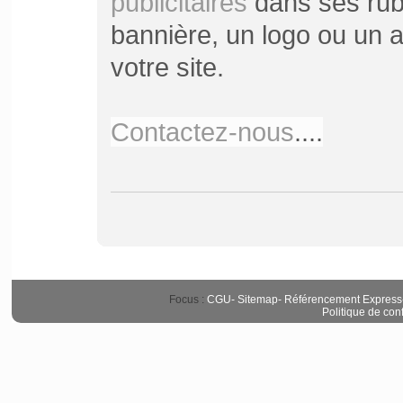
publicitaires
dans ses rubr
bannière, un logo ou un ar
votre site.
Contactez-nous
....
Focus :
CGU
-
Sitemap
-
Référencement Express
Politique de conf