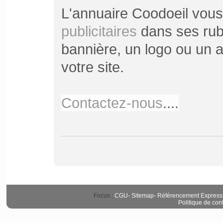
L'annuaire Coodoeil vou
publicitaires
dans ses rubr
bannière, un logo ou un ar
votre site.
Contactez-nous
....
Focus :
CGU
-
Sitemap
-
Référencement Express
Politique de conf