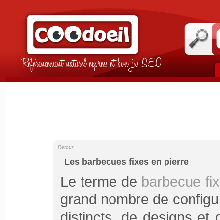
Référencement naturel express et bon jus SEO
Retour
Les barbecues fixes en pierre
Le terme de
barbecue fix
grand nombre de configur
distincts, de designs et d