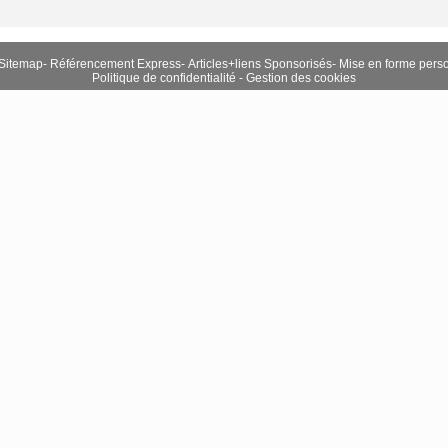
Sitemap
-
Référencement Express
-
Articles+liens Sponsorisés
-
Mise en forme pers
Politique de confidentialité
-
Gestion des cookies