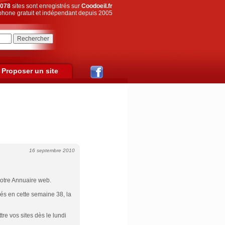
078
sites sont enregistrés sur
Coodoeil.fr
hone gratuit et indépendant depuis 2005
Proposer un site
16 septembre 2010
otre Annuaire web.
és en cette semaine 38, la
e vos sites dès le lundi