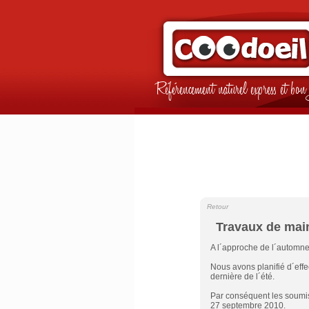
Référencement naturel express et b
Retour
Travaux de mai
A l´approche de l´automne
Nous avons planifié d´eff
dernière de l´été.
Par conséquent les soumis
27 septembre 2010.