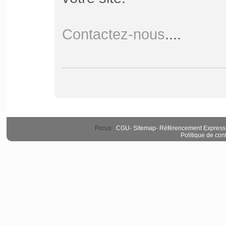
Contactez-nous
....
Focus :
CGU
-
Sitemap
-
Référencement Express
Politique de conf