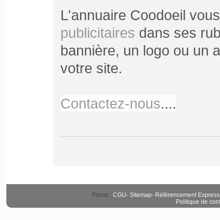
L'annuaire Coodoeil vou
publicitaires
dans ses rubr
bannière, un logo ou un ar
votre site.
Contactez-nous
....
Focus :
CGU
-
Sitemap
-
Référencement Express
Politique de conf