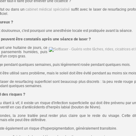
r faut-il faire pour enlever une cicatrice ?
itut ou dans un
cabinet médical spécialisé
suffit avec le laser de resurfacing prof
iciel.
oureux ?
t douloureux, c'est pourquoi une anesthésie locale est pratiquée avant la séance.
 peuvent être constatés après une séance de laser ?
ant une huitaine de jours, ce
e pansements humides, puis
d'un corps gras.
uge pendant quelques semaines, puis légèrement rosée pendant quelques mois.
être utilisé sans problème, mais le soleil doit être évité pendant au moins six mois
laser de resurfacing superficiel sont beaucoup plus discrets : la peu reste rouge p
ndant quelques semaines.
l des risques ?
 étant à vif, il existe un risque d'infection superficielle qui doit être prévenu par u
éventif en cas d'antécédents d'herpès labial (bouton de fièvre).
ondes, la zone traitée peut rester plus claire que le reste du visage. Cette di
is elle peut être définitive.
iste également un risque d'hyperpigmentation, généralement transitoire.