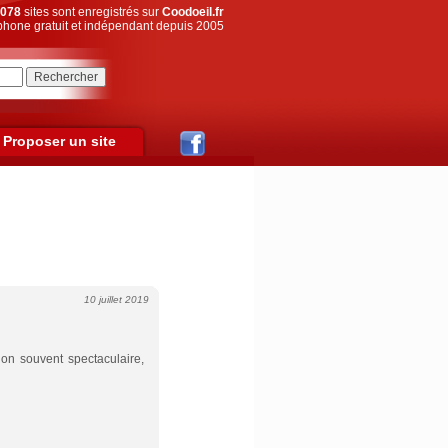
078
sites sont enregistrés sur
Coodoeil.fr
hone gratuit et indépendant depuis 2005
Proposer un site
10 juillet 2019
tion souvent spectaculaire,