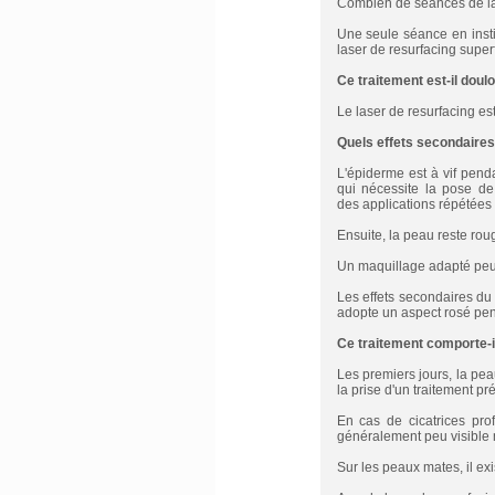
Combien de séances de lase
Une seule séance en inst
laser de resurfacing superf
Ce traitement est-il doul
Le laser de resurfacing es
Quels effets secondaires
L'épiderme est à vif pend
qui nécessite la pose d
des applications répétées 
Ensuite, la peau reste ro
Un maquillage adapté peut 
Les effets secondaires du 
adopte un aspect rosé pe
Ce traitement comporte-i
Les premiers jours, la peau
la prise d'un traitement pr
En cas de cicatrices prof
généralement peu visible ma
Sur les peaux mates, il ex