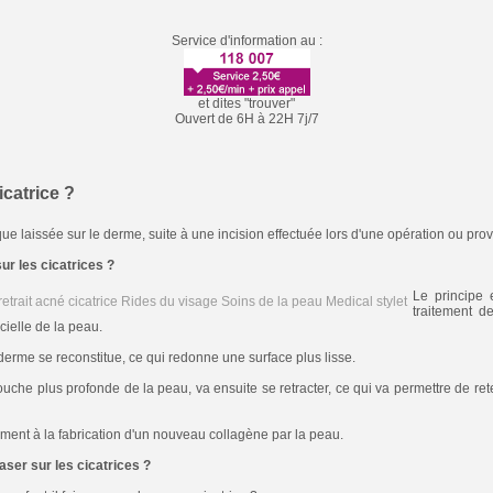
Service d'information au :
et dites "trouver"
Ouvert de 6H à 22H 7j/7
catrice ?
e laissée sur le derme, suite à une incision effectuée lors d'une opération ou pr
ur les cicatrices ?
Le principe
traitement d
cielle de la peau.
iderme se reconstitue, ce qui redonne une surface plus lisse.
che plus profonde de la peau, va ensuite se retracter, ce qui va permettre de ret
nt à la fabrication d'un nouveau collagène par la peau.
laser sur les cicatrices ?