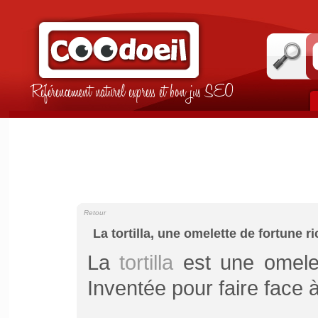
Référencement naturel express et bon jus SEO
Retour
La tortilla, une omelette de fortune r
La
tortilla
est une omelet
Inventée pour faire face 