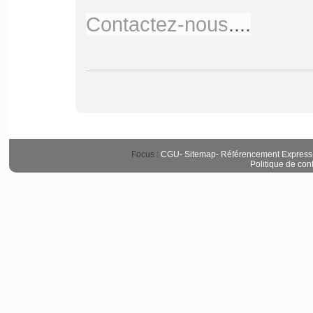
Contactez-nous
....
Focus :
CGU
-
Sitemap
-
Référencement Express
Politique de conf