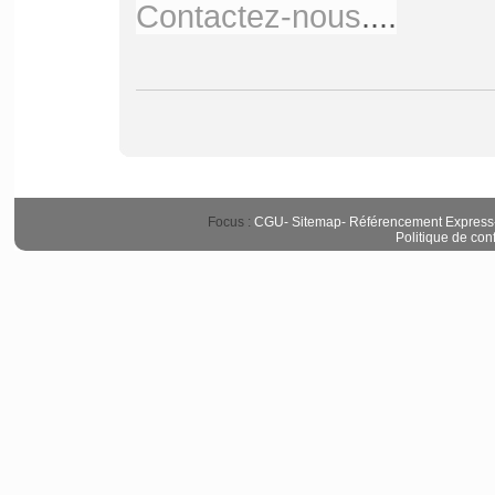
Contactez-nous
....
Focus :
CGU
-
Sitemap
-
Référencement Express
Politique de conf