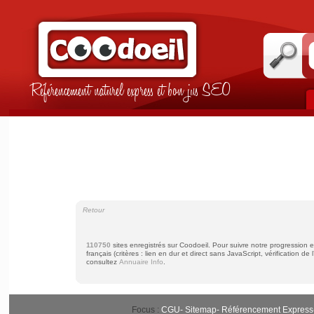
Référencement naturel express et bon jus SEO
Retour
110750
sites enregistrés sur Coodoeil. Pour suivre notre progression 
français (critères : lien en dur et direct sans JavaScript, vérification de l
consultez
Annuaire Info
.
Focus :
CGU
-
Sitemap
-
Référencement Express