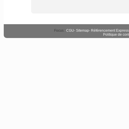
Focus :
CGU
-
Sitemap
-
Référencement Express
Politique de conf