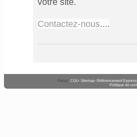
votre site.
Contactez-nous
....
Focus :
CGU
-
Sitemap
-
Référencement Express
Politique de conf