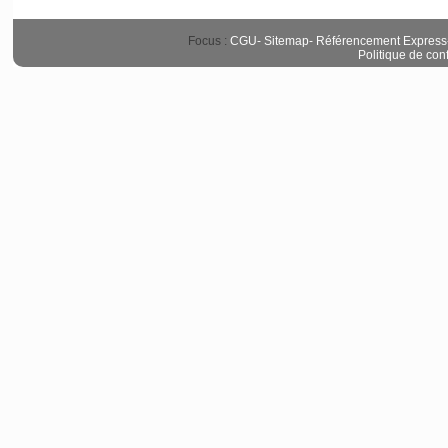
Focus :
CGU
-
Sitemap
-
Référencement Express
Politique de conf