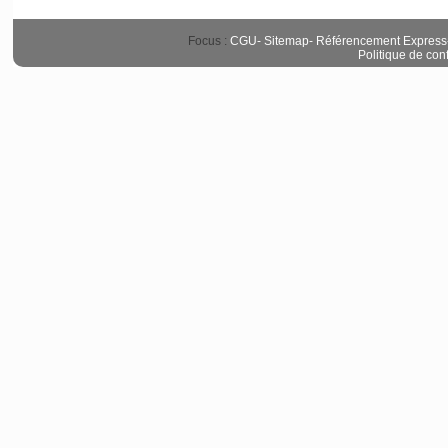
Focus :
CGU
-
Sitemap
-
Référencement Express
Politique de conf