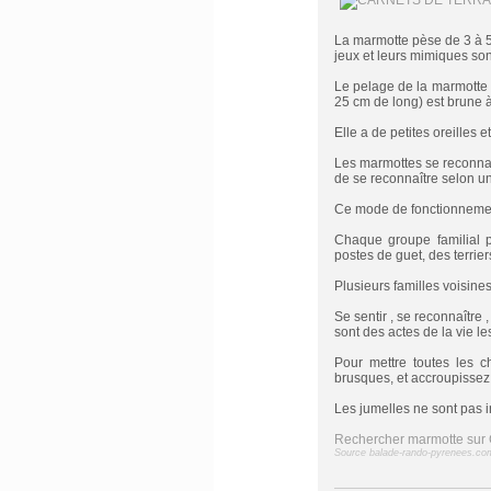
La marmotte pèse de 3 à 5 k
jeux et leurs mimiques sont 
Le pelage de la marmotte e
25 cm de long) est brune à
Elle a de petites oreilles
Les marmottes se reconnai
de se reconnaître selon un 
Ce mode de fonctionnement
Chaque groupe familial p
postes de guet, des terriers
Plusieurs familles voisine
Se sentir , se reconnaître ,
sont des actes de la vie 
Pour mettre toutes les 
brusques, et accroupissez
Les jumelles ne sont pas i
Rechercher marmotte sur 
Source balade-rando-pyrenees.co