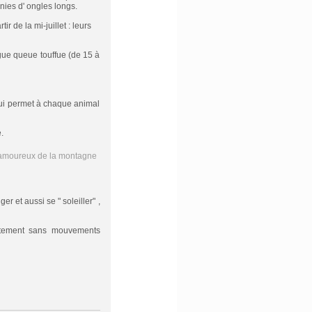
unies d' ongles longs.
 de la mi-juillet : leurs
ngue queue touffue (de 15 à
qui permet à chaque animal
.
er et aussi se " soleiller" ,
entement sans mouvements