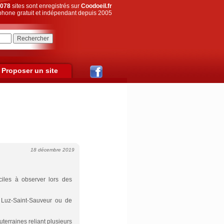
078
sites sont enregistrés sur
Coodoeil.fr
hone gratuit et indépendant depuis 2005
Proposer un site
18 décembre 2019
iles à observer lors des
e Luz-Saint-Sauveur ou de
terraines reliant plusieurs