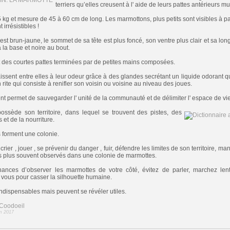
terriers qu’elles creusent à l' aide de leurs pattes antérieurs m
g et mesure de 45 à 60 cm de long. Les marmottons, plus petits sont visibles à partir
irrésistibles !
st brun-jaune, le sommet de sa tête est plus foncé, son ventre plus clair et sa lo
 la base et noire au bout.
 et des courtes pattes terminées par de petites mains composées.
ssent entre elles à leur odeur grâce à des glandes secrétant un liquide odorant 
rite qui consiste à renifler son voisin ou voisine au niveau des joues.
 permet de sauvegarder l' unité de la communauté et de délimiter l' espace de vie
ossède son territoire, dans lequel se trouvent des pistes, des
 et de la nourriture.
s forment une colonie.
 crier , jouer , se prévenir du danger , fuir, défendre les limites de son territoire, mang
les plus souvent observés dans une colonie de marmottes.
chances d’observer les marmottes de votre côté, évitez de parler, marchez l
 vous pour casser la silhouette humaine.
ndispensables mais peuvent se révéler utiles.
Coodoeil
m 2017