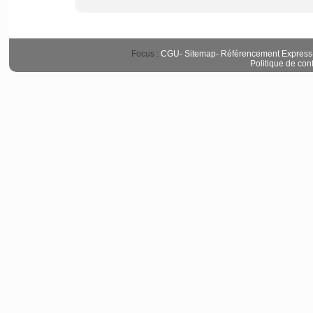
Focus :
CGU
-
Sitemap
-
Référencement Express
Politique de conf