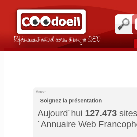
Référencement naturel express et bon jus SEO
Retour
Soignez la présentation
Aujourd´hui
127.473
sites
´Annuaire Web Francopho