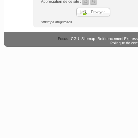
Appréciation de ce site :
*champs obligatoires
Focus :
CGU
-
Sitemap
-
Référencement Express
Politique de conf