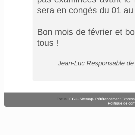
sera en congés du 01 au
Bon mois de février et b
tous !
Jean-Luc Responsable de P
Focus :
CGU
-
Sitemap
-
Référencement Express
Politique de conf