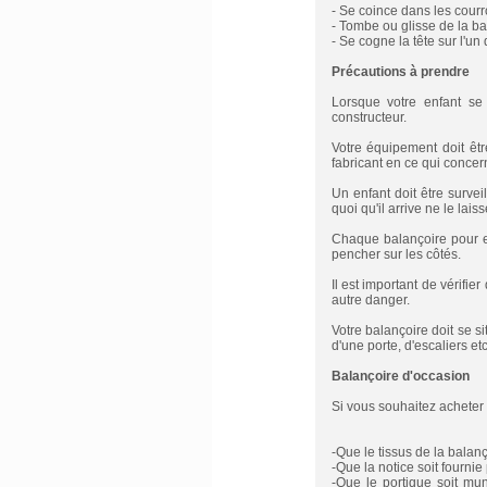
- Se coince dans les courr
- Tombe ou glisse de la ba
- Se cogne la tête sur l'un
Précautions à prendre
Lorsque votre enfant se 
constructeur.
Votre équipement doit êtr
fabricant en ce qui concer
Un enfant doit être survei
quoi qu'il arrive ne le lais
Chaque balançoire pour en
pencher sur les côtés.
Il est important de vérifi
autre danger.
Votre balançoire doit se 
d'une porte, d'escaliers etc
Balançoire d'occasion
Si vous souhaitez acheter u
-Que le tissus de la balanço
-Que la notice soit fournie
-Que le portique soit mu