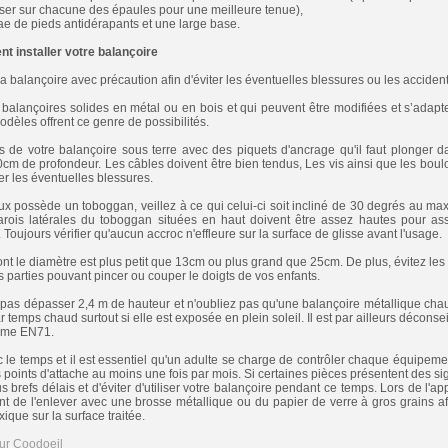
sser sur chacune des épaules pour une meilleure tenue),
ae de pieds antidérapants et une large base.
t installer votre balançoire
r sa balançoire avec précaution afin d'éviter les éventuelles blessures ou les accident
 balançoires solides en métal ou en bois et qui peuvent être modifiées et s’adapte
modèles offrent ce genre de possibilités.
s de votre balançoire sous terre avec des piquets d'ancrage qu'il faut plonger 
cm de profondeur. Les câbles doivent être bien tendus, Les vis ainsi que les boulo
ter les éventuelles blessures.
ux possède un toboggan, veillez à ce qui celui-ci soit incliné de 30 degrés au max
parois latérales du toboggan situées en haut doivent être assez hautes pour as
e. Toujours vérifier qu'aucun accroc n'effleure sur la surface de glisse avant l'usage.
ont le diamètre est plus petit que 13cm ou plus grand que 25cm. De plus, évitez le
s parties pouvant pincer ou couper le doigts de vos enfants.
 pas dépasser 2,4 m de hauteur et n'oubliez pas qu'une balançoire métallique chau
temps chaud surtout si elle est exposée en plein soleil. Il est par ailleurs déconseil
orme EN71.
le temps et il est essentiel qu'un adulte se charge de contrôler chaque équipement 
es points d'attache au moins une fois par mois. Si certaines pièces présentent des si
 brefs délais et d'éviter d'utiliser votre balançoire pendant ce temps. Lors de l'app
ant de l'enlever avec une brosse métallique ou du papier de verre à gros grains af
ique sur la surface traitée.
sur Coodoeil