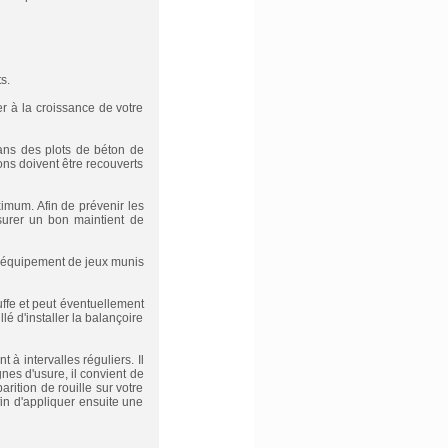
s.
r à la croissance de votre
dans des plots de béton de
ns doivent être recouverts
imum. Afin de prévenir les
surer un bon maintient de
s équipement de jeux munis
ffe et peut éventuellement
lé d'installer la balançoire
à intervalles réguliers. Il
gnes d'usure, il convient de
arition de rouille sur votre
in d'appliquer ensuite une