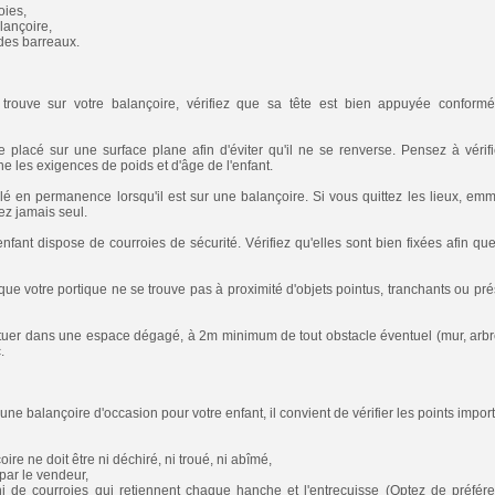
oies,
lançoire,
 des barreaux.
trouve sur votre balançoire, vérifiez que sa tête est bien appuyée conform
e placé sur une surface plane afin d'éviter qu'il ne se renverse. Pensez à vérifie
ne les exigences de poids et d'âge de l'enfant.
llé en permanence lorsqu'il est sur une balançoire. Si vous quittez les lieux, em
sez jamais seul.
fant dispose de courroies de sécurité. Vérifiez qu'elles sont bien fixées afin que
er que votre portique ne se trouve pas à proximité d'objets pointus, tranchants ou pr
situer dans une espace dégagé, à 2m minimum de tout obstacle éventuel (mur, arbre.
.
ne balançoire d'occasion pour votre enfant, il convient de vérifier les points impor
ire ne doit être ni déchiré, ni troué, ni abîmé,
 par le vendeur,
ni de courroies qui retiennent chaque hanche et l'entrecuisse (Optez de préfé