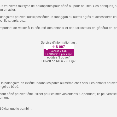
ous trouverez tout type de balançoires pour bébé ou pour adultes. Ces portiques, d
ou en acier.
 balançoires peuvent aussi posséder un toboggan ou autres agrès et accessoires c
filets, tapis, etc...
important de veiller à la sécurité des enfants et des utilisateurs en général en p
Service d'information au :
et dites "trouver"
Ouvert de 6H à 22H 7j/7
er la balançoire en extérieur dans les parcs ou même chez sois. Les enfants peuvent
nçoires bébé.
pour bébé peuvent être utiliser pour calmer vos enfants. Cependant, ils peuvent se
tement.
t éviter que le bambin :