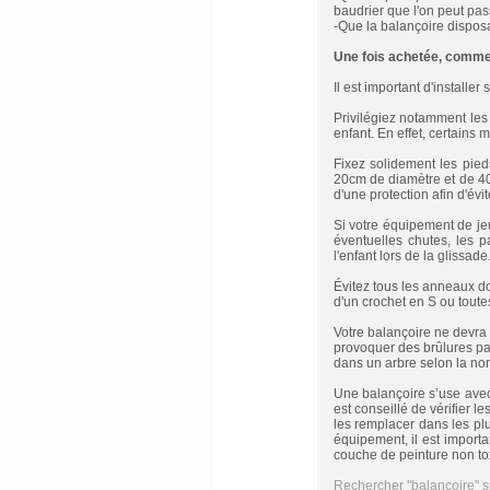
baudrier que l'on peut pa
-Que la balançoire dispos
Une fois achetée, commen
Il est important d'installe
Privilégiez notamment les
enfant. En effet, certains 
Fixez solidement les pied
20cm de diamètre et de 40
d'une protection afin d'évi
Si votre équipement de je
éventuelles chutes, les 
l'enfant lors de la glissad
Évitez tous les anneaux d
d'un crochet en S ou toute
Votre balançoire ne devra
provoquer des brûlures par 
dans un arbre selon la n
Une balançoire s’use avec 
est conseillé de vérifier l
les remplacer dans les plus
équipement, il est import
couche de peinture non tox
Rechercher ''balançoire'' 