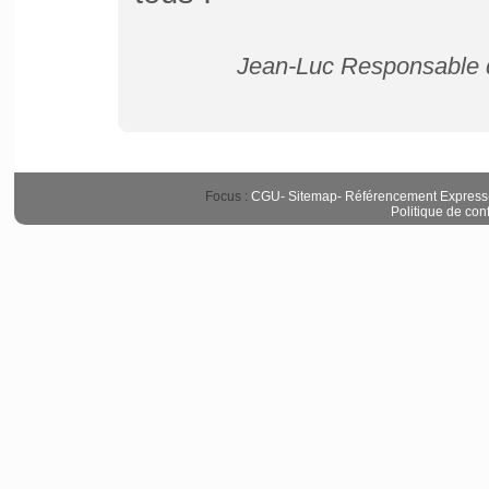
Jean-Luc Responsable d
Focus :
CGU
-
Sitemap
-
Référencement Express
Politique de conf