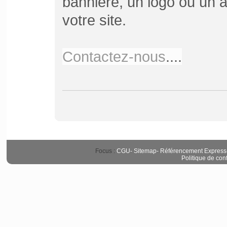
bannière, un logo ou un ar
votre site.
Contactez-nous
....
Focus :
CGU
-
Sitemap
-
Référencement Express
Politique de conf