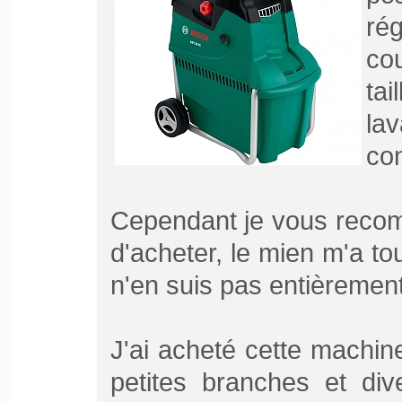
ré
co
ta
la
con
Cependant je vous
recom
d'acheter, le mien m'a t
n'en suis pas entièrement 
J'ai acheté cette machin
petites branches et di