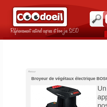
Référencement naturel express et bon jus SEO
Retour
Broyeur de végétaux électrique BOS
U
ap
po