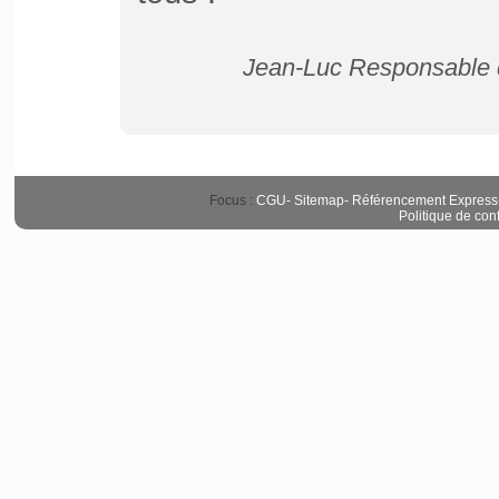
Jean-Luc Responsable d
Focus :
CGU
-
Sitemap
-
Référencement Express
Politique de conf