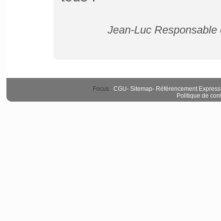
Jean-Luc Responsable d
Focus :
CGU
-
Sitemap
-
Référencement Express
Politique de conf