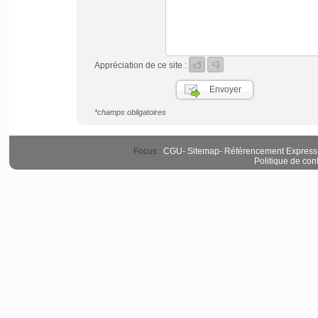
Appréciation de ce site :
*champs obligatoires
Focus :
CGU
-
Sitemap
-
Référencement Express
Politique de conf