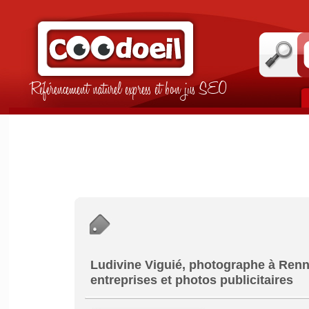
Référencement naturel express et bon jus SEO
Ludivine Viguié, photographe à Renne
entreprises et photos publicitaires