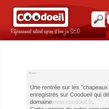
Référencement naturel express et bon jus SEO
Retour
Une rentrée sur les "chapeaux
enregistrés sur Coodoeil qui d
domaine
www.coodoeil.fr
.