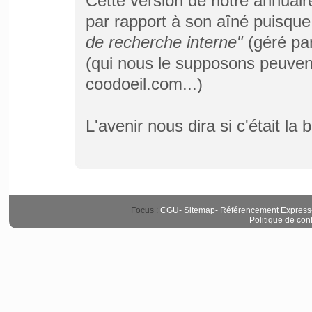
Cette version de notre annuair
par rapport à son aîné puisque
de recherche interne"
(géré par
(qui nous le supposons peuvent
coodoeil.com...)
L'avenir nous dira si c'était la 
Focus :
CGU
-
Sitemap
-
Référencement Express
Politique de conf