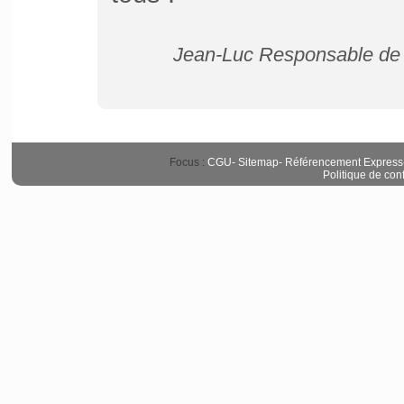
Jean-Luc Responsable de P
Focus :
CGU
-
Sitemap
-
Référencement Express
Politique de conf