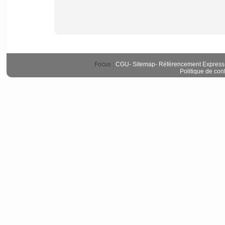
Focus :
CGU
-
Sitemap
-
Référencement Express
Politique de conf