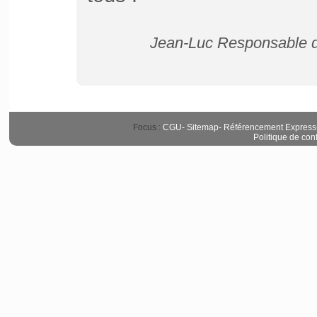
Jean-Luc Responsable de
Focus :
CGU
-
Sitemap
-
Référencement Express
Politique de conf