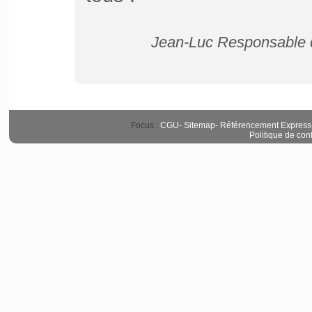
Jean-Luc Responsable d
Focus :
CGU
-
Sitemap
-
Référencement Express
Politique de conf