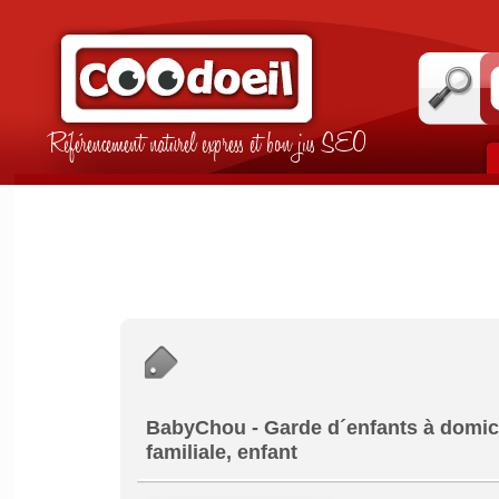
Référencement naturel express et bon jus SEO
BabyChou - Garde d´enfants à domicile
familiale, enfant