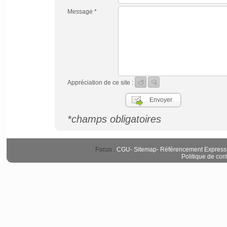
Message *
Appréciation de ce site :
*champs obligatoires
Focus :
CGU
-
Sitemap
-
Référencement Express
Politique de conf