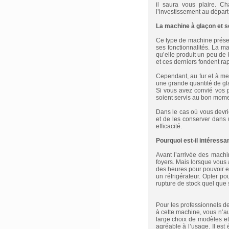
il saura vous plaire. Ch
l’investissement au départ
La machine à glaçon et s
Ce type de machine présen
ses fonctionnalités. La ma
qu’elle produit un peu de 
et ces derniers fondent ra
Cependant, au fur et à me
une grande quantité de gla
Si vous avez convié vos p
soient servis au bon mome
Dans le cas où vous devri
et de les conserver dans 
efficacité.
Pourquoi est-il intéressa
Avant l’arrivée des machi
foyers. Mais lorsque vous 
des heures pour pouvoir e
un réfrigérateur. Opter p
rupture de stock quel que 
Pour les professionnels de 
à cette machine, vous n’aur
large choix de modèles et
agréable à l’usage. Il es