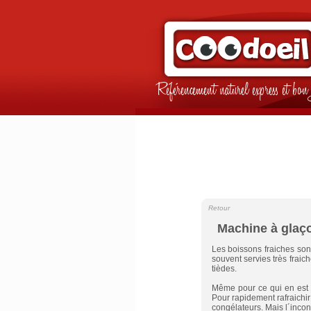
Référencement naturel express et b
Retour
Machine à glaç
Les boissons fraiches sont
souvent servies très fraich
tièdes.
Même pour ce qui en est 
Pour rapidement rafraichir
congélateurs. Mais l´incon