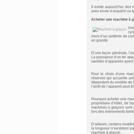
Il existe aujourd’hui des
avez envie d’acquérir ce 
Acheter une machine à g
Une
cyc
muni d’un système de comp
en granité.
D’une façon générale, l’ea
La puissance d’un tel appa
variétés d’appareils ayan
Pour le choix d’une mach
réservoir qui accueille un
dépendent du modèle de la
l’arrêt de l’appareil peut
Pourquoi acheter une mach
propriétaire d’hôtel, de b
machines à glaçons sont a
lors des événements famili
D’ailleurs, certains modèl
la longueur n’excèdent pas
machine à glaçon.