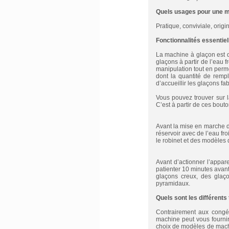
Quels usages pour une m
Pratique, conviviale, orig
Fonctionnalités essentiel
La machine à glaçon est d
glaçons à partir de l’eau f
manipulation tout en perm
dont la quantité de remp
d’accueillir les glaçons fa
Vous pouvez trouver sur
C’est à partir de ces bout
Avant la mise en marche d
réservoir avec de l’eau f
le robinet et des modèles
Avant d’actionner l’appare
patienter 10 minutes avant
glaçons creux, des glaço
pyramidaux.
Quels sont les différent
Contrairement aux congél
machine peut vous fourni
choix de modèles de machi