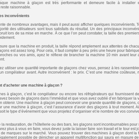
aque machine à glaçon est très performante et demeure facile à installer et 
 reste raisonnable.
es inconvénients
te de nombreux avantages, mais il peut aussi afficher quelques inconvénients. Tou
jorité des utilisateurs sont tous satisfaits du résultat. Un des principaux inconvé
bruit lors de sa mise en marche. À ce que l’on peut constater, la taille des premie
pidement.
sure que la machine en produit, la taille répond amplement aux attentes de chac
çons est assez long. Pour cela, il faut compter à peu près une heure pour fabriqu
roches ou vos amis, ayez le réflexe de brancher la machine 10 min avant leur ar
nt.
ez utiliser une quantité importante de glaçons chez vous, pensez à les rassemble
un congélateur avant. Autre inconvénient : le prix. C’est une machine coûteuse, 
nt d'acheter une machine à glaçon ?
nes à glaçon, c’est le congélateur ou encore les réfrigérateurs qui fournissent
avez besoin de glaçons dans l’immédiat et que vous avez oublié d’en fabriquer la v
n obtenir. Une machine à glaçon peut concevoir une grande quantité de glaçons, ce
our une machine à glaçon, c’est l’assurance d’avoir des glaçons à tout moment. A
soit le type d’événement que vous projetez d’organiser et le nombre de vos convive
la restauration, de l’hôtellerie ou des bars, les glaçons sont incontournables pour s
ez plus à vous en faire, vous devez juste la laisser faire son travail et le tour est
 de marques sur le marché. Vous pouvez trouver des machines à glaçon dont la fo
t également possible de dénicher un appareil multifonction qui saura en masure de