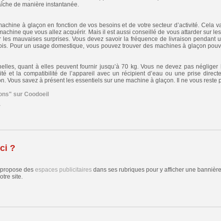
aîche de manière instantanée.
achine à glaçon en fonction de vos besoins et de votre secteur d’activité. Cela v
 machine que vous allez acquérir. Mais il est aussi conseillé de vous attarder sur le
r les mauvaises surprises. Vous devez savoir la fréquence de livraison pendant u
fois. Pour un usage domestique, vous pouvez trouver des machines à glaçon pouva
lles, quant à elles peuvent fournir jusqu’à 70 kg. Vous ne devez pas négliger 
té et la compatibilité de l’appareil avec un récipient d’eau ou une prise direct
n. Vous savez à présent les essentiels sur une machine à glaçon. Il ne vous reste pl
ons" sur Coodoeil
7
ci ?
 propose des
espaces publicitaires
dans ses rubriques pour y afficher une bannière,
tre site.