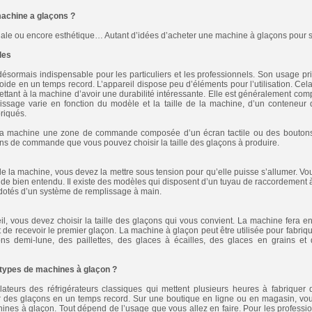
achine a glaçons ?
inale ou encore esthétique… Autant d’idées d’acheter une machine à glaçons pour s
les
ésormais indispensable pour les particuliers et les professionnels. Son usage pri
roide en un temps record. L’appareil dispose peu d’éléments pour l’utilisation. Cela
ettant à la machine d’avoir une durabilité intéressante. Elle est généralement com
lissage varie en fonction du modèle et la taille de la machine, d’un conteneur 
briqués.
 la machine une zone de commande composée d’un écran tactile ou des boutons
ons de commande que vous pouvez choisir la taille des glaçons à produire.
e la machine, vous devez la mettre sous tension pour qu’elle puisse s’allumer. Vou
roide bien entendu. Il existe des modèles qui disposent d’un tuyau de raccordemen
 dotés d’un système de remplissage à main.
il, vous devez choisir la taille des glaçons qui vous convient. La machine fera e
 de recevoir le premier glaçon. La machine à glaçon peut être utilisée pour fabriq
ns demi-lune, des paillettes, des glaces à écailles, des glaces en grains e
s types de machines à glaçon ?
ateurs des réfrigérateurs classiques qui mettent plusieurs heures à fabriquer
r des glaçons en un temps record. Sur une boutique en ligne ou en magasin, vou
nes à glaçon. Tout dépend de l’usage que vous allez en faire. Pour les professio