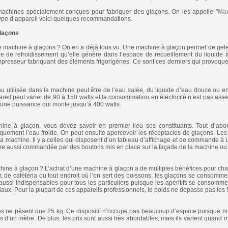
 machines spécialement conçues pour fabriquer des glaçons. On les appelle "
Mac
type d’appareil voici quelques recommandations.
laçons
 machine à glaçons ? On en a déjà tous vu. Une machine à glaçon permet de geler 
le de refroidissement qu’elle génère dans l’espace de recueillement du liquide à r
resseur fabriquant des éléments frigorigènes. Ce sont ces derniers qui provoquent 
u utilisée dans la machine peut être de l’eau salée, du liquide d’eau douce ou en
reil peut varier de 90 à 150 watts et la consommation en électricité n’est pas assez
t une puissance qui monte jusqu’à 400 watts.
ine à glaçon, vous devez savoir en premier lieu ses constituants. Tout d’abor
iquement l’eau froide. On peut ensuite apercevoir les réceptacles de glaçons. Les
 machine. Il y a celles qui disposent d’un tableau d’affichage et de commande à
 être aussi commandée par des boutons mis en place sur la façade de la machine ou à 
ine à glaçon ? L’achat d’une machine à glaçon a de multiples bénéfices pour ch
ar, de cafétéria ou tout endroit où l’on sert des boissons, les glaçons se consomm
ussi indispensables pour tous les particuliers puisque les apéritifs se consomm
aux. Pour la plupart de ces appareils professionnels, le poids ne dépasse pas les 
es ne pèsent que 25 kg. Ce dispositif n’occupe pas beaucoup d’espace puisque ni la
 d’un mètre. De plus, les prix sont aussi très abordables, mais ils varient quand 