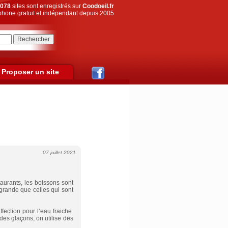
078
sites sont enregistrés sur
Coodoeil.fr
hone gratuit et indépendant depuis 2005
Proposer un site
07 juillet 2021
taurants, les boissons sont
s grande que celles qui sont
ction pour l’eau fraiche.
des glaçons, on utilise des