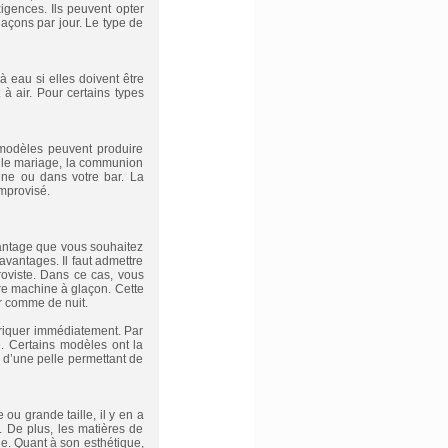
igences. Ils peuvent opter
açons par jour. Le type de
 eau si elles doivent être
 air. Pour certains types
modèles peuvent produire
, le mariage, la communion
ine ou dans votre bar. La
improvisé.
avantage que vous souhaitez
avantages. Il faut admettre
proviste. Dans ce cas, vous
re machine à glaçon. Cette
ur comme de nuit.
briquer immédiatement. Par
e. Certains modèles ont la
t d’une pelle permettant de
ou grande taille, il y en a
. De plus, les matières de
e. Quant à son esthétique,