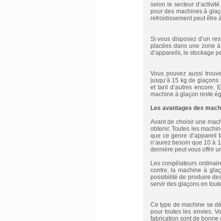
selon le secteur d’activi
pour des machines à glaço
refroidissement peut être à
Si vous disposez d’un res
placées dans une zone à 
d’appareils, le stockage pe
Vous pouvez aussi trouv
jusqu’à 15 kg de glaçons 
et tant d’autres encore.
machine à glaçon reste éga
Les avantages des mach
Avant de choisir une machi
obtenir. Toutes les machin
que ce genre d’appareil fa
n’aurez besoin que 10 à 1
dernière peut vous offrir u
Les congélateurs ordinair
contre, la machine à glaç
possibilité de produire de
servir des glaçons en toute
Ce type de machine se décl
pour toutes les envies. V
fabrication sont de bonne