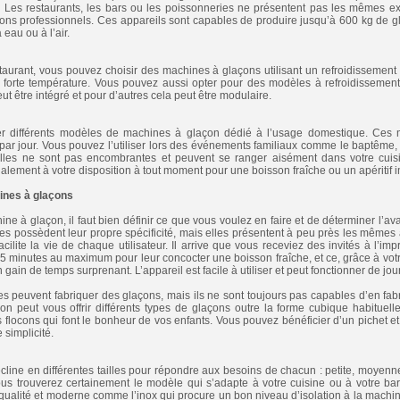
té. Les restaurants, les bars ou les poissonneries ne présentent pas les mêmes ex
ns professionnels. Ces appareils sont capables de produire jusqu’à 600 kg de gl
 eau ou à l’air.
taurant, vous pouvez choisir des machines à glaçons utilisant un refroidissement à
forte température. Vous pouvez aussi opter pour des modèles à refroidissement à
ut être intégré et pour d’autres cela peut être modulaire.
er différents modèles de machines à glaçon dédié à l’usage domestique. Ces 
par jour. Vous pouvez l’utiliser lors des événements familiaux comme le baptême
 Elles ne sont pas encombrantes et peuvent se ranger aisément dans votre cuis
lement à votre disposition à tout moment pour une boisson fraîche ou un apéritif 
ines à glaçons
ne à glaçon, il faut bien définir ce que vous voulez en faire et de déterminer l’
es possèdent leur propre spécificité, mais elles présentent à peu près les mêmes 
cilite la vie de chaque utilisateur. Il arrive que vous receviez des invités à l’im
5 minutes au maximum pour leur concocter une boisson fraîche, et ce, grâce à vot
n gain de temps surprenant. L’appareil est facile à utiliser et peut fonctionner de jo
es peuvent fabriquer des glaçons, mais ils ne sont toujours pas capables d’en fa
on peut vous offrir différents types de glaçons outre la forme cubique habituell
s flocons qui font le bonheur de vos enfants. Vous pouvez bénéficier d’un pichet e
 simplicité.
ine en différentes tailles pour répondre aux besoins de chacun : petite, moyenne 
ous trouverez certainement le modèle qui s’adapte à votre cuisine ou à votre bar
 qualité et moderne comme l’inox qui procure un bon niveau d’isolation à la machin