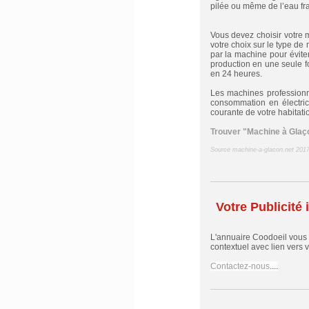
pilée ou même de l’eau fr
Vous devez choisir votre m
votre choix sur le type de
par la machine pour évite
production en une seule 
en 24 heures.
Les machines professionne
consommation en électrici
courante de votre habitatio
Trouver "Machine à Glaç
Source machine-a-glacon.net
201
Votre Publicité i
L'annuaire Coodoeil vous
contextuel avec lien vers vo
Contactez-nous
....