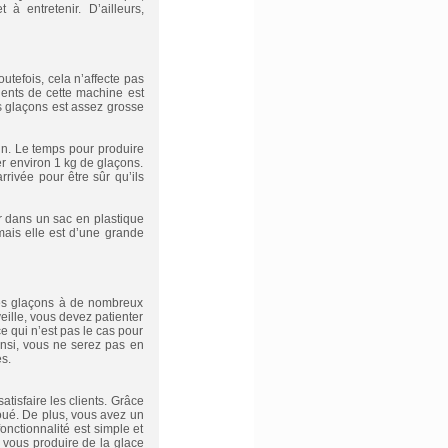
à entretenir. D’ailleurs,
tefois, cela n’affecte pas
nients de cette machine est
rs glaçons est assez grosse
un. Le temps pour produire
er environ 1 kg de glaçons.
rivée pour être sûr qu’ils
r dans un sac en plastique
mais elle est d’une grande
 des glaçons à de nombreux
eille, vous devez patienter
 qui n’est pas le cas pour
insi, vous ne serez pas en
s.
atisfaire les clients. Grâce
 joué. De plus, vous avez un
nctionnalité est simple et
 vous produire de la glace