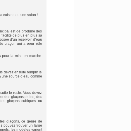
a cuisine ou son salon !
ncipal est de produire des
 facilite de plus en plus sa
posée d’un réservoir d’eau
de glaçon qui a pour rôle
 pour la mise en marche.
s devez ensuite remplir le
t à une source d’eau comme
nsuite le reste. Vous devez
uer des glaçons pleins, des
t des glaçons cubiques ou
 des glaçons, ce genre de
s pouvez trouver un large
nnels, les modèles varient