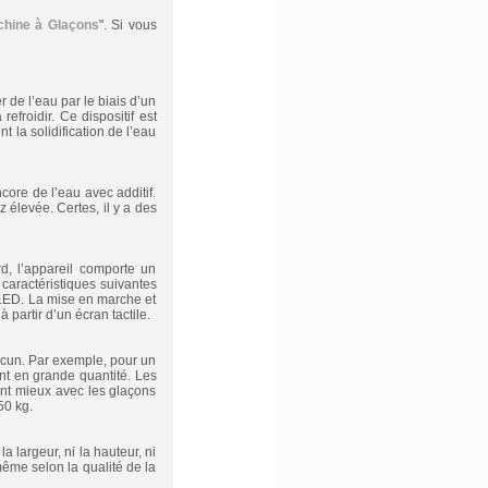
hine à Glaçons
". Si vous
de l’eau par le biais d’un
efroidir. Ce dispositif est
la solidification de l’eau
core de l’eau avec additif.
 élevée. Certes, il y a des
d, l’appareil comporte un
 caractéristiques suivantes
 LED. La mise en marche et
partir d’un écran tactile.
acun. Par exemple, pour un
ent en grande quantité. Les
ent mieux avec les glaçons
50 kg.
 largeur, ni la hauteur, ni
même selon la qualité de la