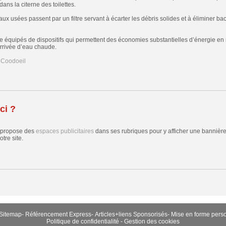
dans la citerne des toilettes.
ux usées passent par un filtre servant à écarter les débris solides et à éliminer ba
e équipés de dispositifs qui permettent des économies substantielles d’énergie en
’arrivée d’eau chaude.
r Coodoeil
ci ?
 propose des
espaces publicitaires
dans ses rubriques pour y afficher une bannière,
tre site.
Sitemap
-
Référencement Express
-
Articles+liens Sponsorisés
-
Mise en forme pers
Politique de confidentialité
-
Gestion des cookies