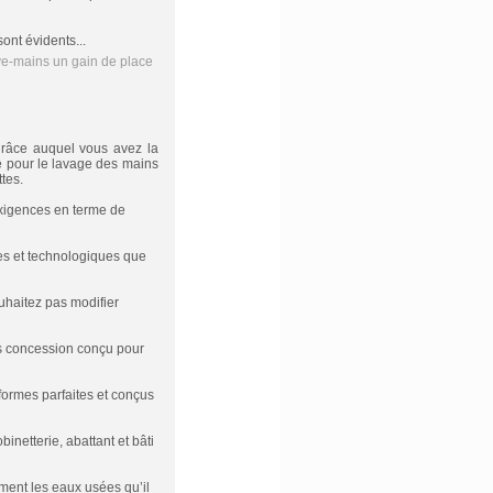
nt évidents...
grâce auquel vous avez la
ée pour le lavage des mains
tes.
 exigences en terme de
es et technologiques que
uhaitez pas modifier
s concession conçu pour
ormes parfaites et conçus
inetterie, abattant et bâti
ment les eaux usées qu’il