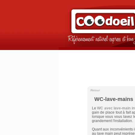
Référencement naturel express et b
Retour
WC-lave-mains 
Le
WC avec lave-main in
gain de place tout à fait 
lorsque vous vous lavez l
grandement l'installation.
Quant aux inconvénients il
au lave main peut représe