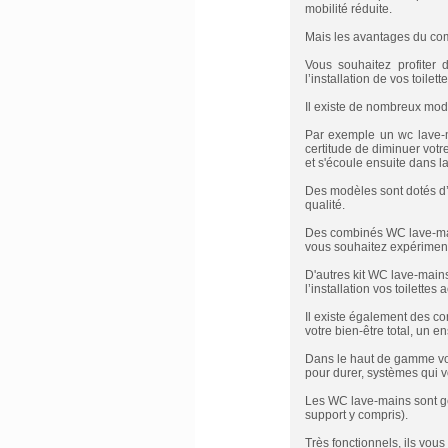
mobilité réduite.
Mais les avantages du com
Vous souhaitez profiter
l’installation de vos toilett
Il existe de nombreux mod
Par exemple un wc lave-m
certitude de diminuer votr
et s'écoule ensuite dans la
Des modèles sont dotés d’u
qualité.
Des combinés WC lave-main
vous souhaitez expérimen
D'autres kit WC lave-mains
l’installation vos toilettes
Il existe également des c
votre bien-être total, un e
Dans le haut de gamme vou
pour durer, systèmes qui vo
Les WC lave-mains sont géné
support y compris).
Très fonctionnels, ils vou