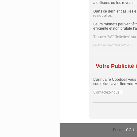
a utilisées ou les reverser 
Dans ce dernier cas, les ea
résiduelles.
Leurs robinets peuvent êtr
efficiente et non brutale l
Trouver "WC Toilettes" su
Source wc-lave-main.com 2012
Votre Publicité i
L'annuaire Coodoeil vous
contextuel avec lien vers vo
Contactez-nous
....
Focus :
CGU
-