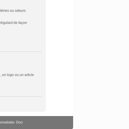
ctéries ou odeurs
 régulant de façon
 un logo ou un article
onnalisée
-
Don