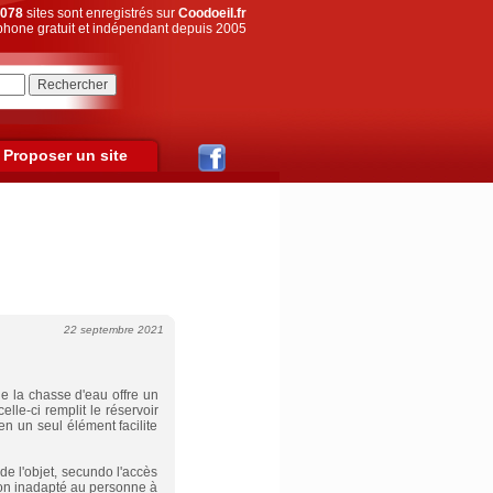
078
sites sont enregistrés sur
Coodoeil.fr
hone gratuit et indépendant depuis 2005
Proposer un site
22 septembre 2021
de la chasse d'eau offre un
lle-ci remplit le réservoir
n un seul élément facilite
de l'objet, secundo l'accès
ion inadapté au personne à