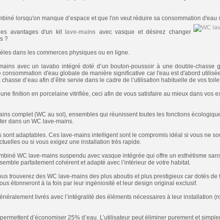
biné lorsqu'on manque d’espace et que l'on veut réduire sa consommation d'eau so
 des avantages d'un kit
lave-mains
avec vasque et désirez changer
es ?
èles dans les commerces physiques ou en ligne.
ains avec un lavabo intégré doté d’un bouton-poussoir à une double-chasse 
e consommation d'eau globale de manière significative car l'eau est d'abord utilis
 chasse d’eau afin d’être servie dans le cadre de l’utilisation habituelle de vos toilet
ne finition en porcelaine vitrifiée, ceci afin de vous satisfaire au mieux dans vos
s complet (WC au sol), ensembles qui réunissent toutes les fonctions écologiqu
ter dans un WC lave-mains.
 sont adaptables. Ces lave-mains intelligent sont le compromis idéal si vous ne so
 actuelles ou si vous exigez une installation très rapide.
ombiné WC lave-mains suspendu avec vasque intégrée qui offre un esthétisme san
nsemble parfaitement cohérent et adapté avec l’intérieur de votre habitat.
s trouverez des WC lave-mains des plus aboutis et plus prestigieux car dotés de f
us étonneront à la fois par leur ingéniosité et leur design original exclusif.
ralement livrés avec l’intégralité des éléments nécessaires à leur installation (rob
s permettent d’économiser 25% d’eau. L’utilisateur peut éliminer purement et simple