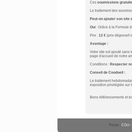
Ces
soumissions gratuit
Le traitement des soumissi
Peut-on ajouter son site
Oui
: Grâce à la Formule 
Prix :
12 €
(prix dégressif s
Avantage :
Votre site est ajouté sans 
page d'accueil de notre an
Conditions :
Respecter n
Conseil de Coodoeil :
Le traitement hebdomadair
exposition privilégiée sur 
Bons référencements et bo
Focus :
CGU
-