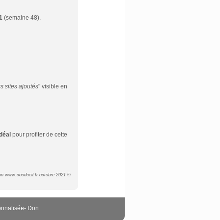
1
(semaine 48).
s sites ajoutés
" visible en
déal
pour profiter de cette
on www.coodoeil.fr octobre 2021 ©
onnalisée
-
Don