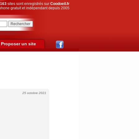
163
sites sont enregistrés sur
Coodoeil.fr
hone gratuit et indépendant depuis 2005
Proposer un site
25 octobre 2021