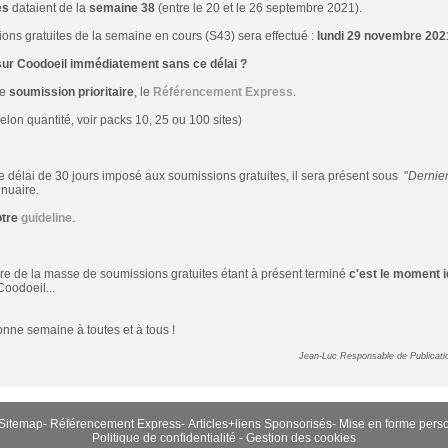
es
dataient de la
semaine 38
(entre le 20 et le 26 septembre 2021).
ons gratuites de la semaine en cours (S43) sera effectué :
lundi 29 novembre 202
 sur Coodoeil immédiatement sans ce délai ?
de
soumission prioritaire
, le
Référencement Express
.
elon quantité, voir packs 10, 25 ou 100 sites)
le délai de 30 jours imposé aux soumissions gratuites, il sera présent sous "
Dernier
nuaire.
otre
guideline
.
e de la masse de soumissions gratuites étant à présent terminé
c'est le moment i
Coodoeil...
nne semaine à toutes et à tous !
Jean-Luc Responsable de Publicati
Sitemap
-
Référencement Express
-
Articles+liens Sponsorisés
-
Mise en forme pers
Politique de confidentialité
-
Gestion des cookies