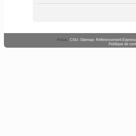
Focus :
CGU
-
Sitemap
-
Référencement Express
Politique de conf